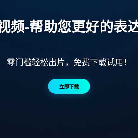
视频-帮助您更好的表
零门槛轻松出片，免费下载试用！
立即下载